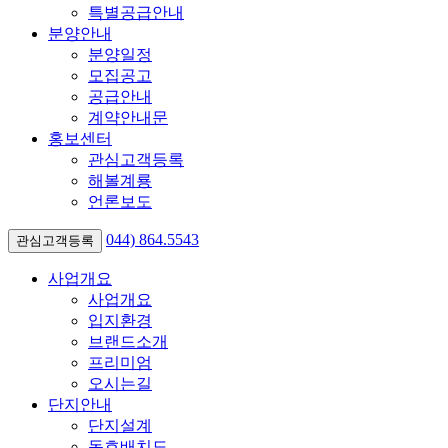
특별공급안내
분양안내
분양일정
모집공고
공급안내
계약안내문
홍보센터
관심고객등록
해볼계룡
언론보도
044)
864.5543
관심고객등록
사업개요
사업개요
입지환경
브랜드소개
프리미엄
오시는길
단지안내
단지설계
동호배치도