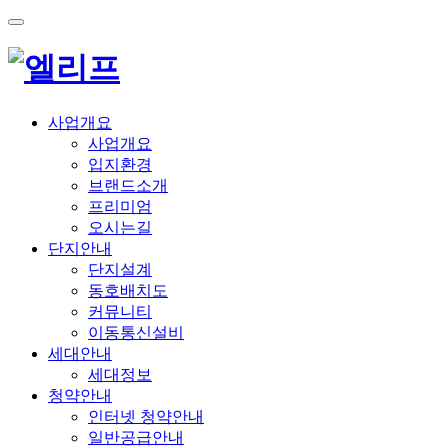
사업개요
사업개요
입지환경
브랜드소개
프리미엄
오시는길
단지안내
단지설계
동호배치도
커뮤니티
이동통신설비
세대안내
세대정보
청약안내
인터넷 청약안내
일반공급안내