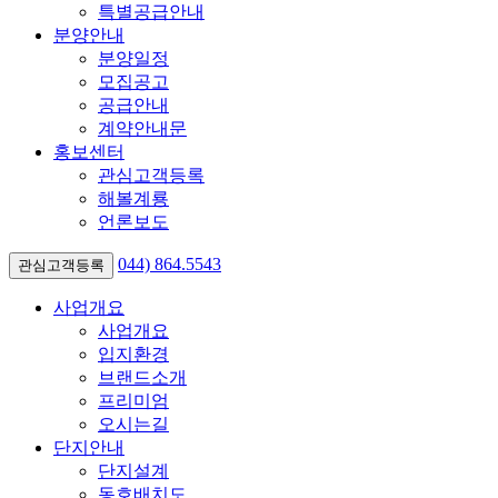
특별공급안내
분양안내
분양일정
모집공고
공급안내
계약안내문
홍보센터
관심고객등록
해볼계룡
언론보도
044)
864.5543
관심고객등록
사업개요
사업개요
입지환경
브랜드소개
프리미엄
오시는길
단지안내
단지설계
동호배치도