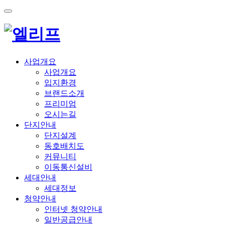
사업개요
사업개요
입지환경
브랜드소개
프리미엄
오시는길
단지안내
단지설계
동호배치도
커뮤니티
이동통신설비
세대안내
세대정보
청약안내
인터넷 청약안내
일반공급안내