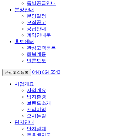
특별공급안내
분양안내
분양일정
모집공고
공급안내
계약안내문
홍보센터
관심고객등록
해볼계룡
언론보도
044)
864.5543
관심고객등록
사업개요
사업개요
입지환경
브랜드소개
프리미엄
오시는길
단지안내
단지설계
동호배치도