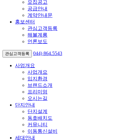
모집공고
공급안내
계약안내문
홍보센터
관심고객등록
해볼계룡
언론보도
044)
864.5543
관심고객등록
사업개요
사업개요
입지환경
브랜드소개
프리미엄
오시는길
단지안내
단지설계
동호배치도
커뮤니티
이동통신설비
세대안내